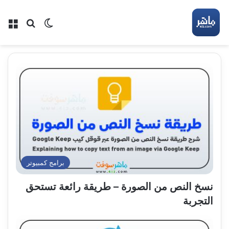
بحث عن
الوضع المظلم
الق
برامج كمبيوتر
نسخ النص من الصورة – طريقة رائعة تستحق
التجربة