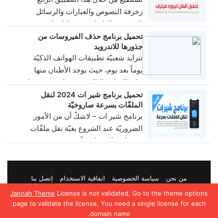
زخرفة النصوص والعبارات والرسائل
القصيرة والطويلة ثم مشاركتها مع
الاصدقاء عبر منصّات التواصل الاجتماعي
تحميل برنامج حذف الفيروسات من
جذورها للاندرويد
…
تتزايد شعبيّة تطبيقات الهواتف الذكيّة
0
10M
v2.0.2
يوماً بعد يوم، حيث يوجد الأطنان منها
على المتاجر الإلكترونية مثل متجر قوقل
بلاي أو …
تحميل برنامج شير ات 2024 لنقل
الملفّات بسرعة صاروخيّة
2022
يتباين بحسب الجهاز
11
برنامج شير ات – لاشكّ أن من الأمور
الضروريّة عند الشروع بغيّة نقل ملفّات
من هاتف إلى هاتفٍ آخر هي …
1
27M
5.1.30
من نحن
سياسة الخصوصية
اتفاقية الاستخدام
إتصل بنا
Jannah Theme
License is not validated, Go to the theme options
فيسبوك
‫X
‫YouTube
page to validate the license, You need a single license for each
domain name.