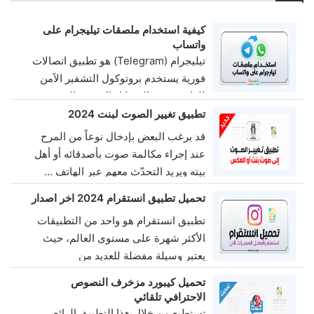
كيفية استخدام ملصقات تيليجرام على
واتساب
تيليجرام (Telegram) هو تطبيق اتصالات
فورية يستخدم بروتوكول التشفير الآمن
للغاية ويدعم الرسائل النصية والمرئية
والصوتية والملفات الضخمة عبر الإنترنت.
تطبيق تغيير الصوت لبنت 2024
…
قد يرغب البعض بإدخال نوعاً من المرح
اخر تحديث
25 MB
5
عند إجراء مكالمة صوت بأصدقائه أو أهل
بيته ويريد التحدّث معهم عبر الهاتف …
3
17M
1.7.0
تحميل تطبيق انستقرام 2024 اخر اصدار
تطبيق انستقرام هو واحد من التطبيقات
الأكثر شهرة على مستوى العالم، حيث
يعتبر وسيلة مفضلة للعديد من
المستخدمين لنشر الصور …
تحميل كيبورد مزخرف النصوص
0
50MB
10.22.21.2
الاحترافي تلقائي
تستطيع من خلال هذا التطبيق الرائع