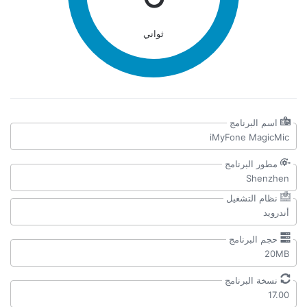
ثواني
اسم البرنامج
تنزيل
iMyFone MagicMic
مطور البرنامج
Shenzhen
نظام التشغيل
أندرويد
حجم البرنامج
20MB
نسخة البرنامج
17.00