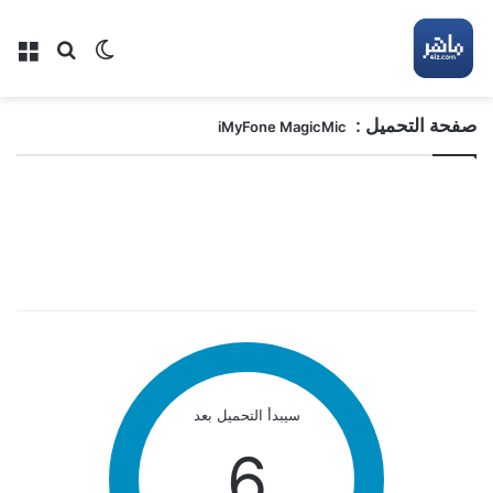
بحث عن
الوضع المظلم
الق
صفحة التحميل :
iMyFone MagicMic
سيبدأ التحميل بعد
6