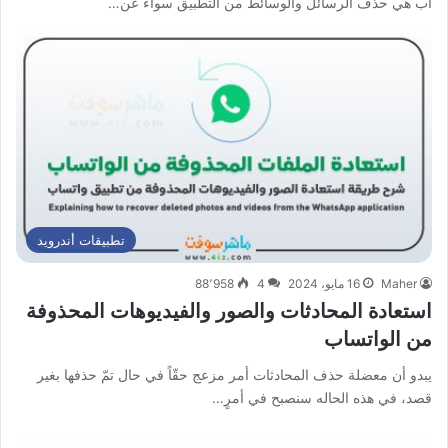
اب هي حذف الرسائل والوسائط من التطبيق سواءً عن…
تطبيقات أندرويد
Maher
16 مايو، 2024
4
88٬958
استعادة المحادثات والصور والفيديوهات المحذوفة
من الواتساب
يبدو أن معضلة حذف المحادثات أمر مزعج حقّاً في حال تمّ حذفها بغير
قصد، في هذه الحاله سنصبح في أمرٍ…