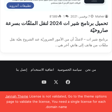
تطبيقات أندرويد
Maher
7 نوفمبر، 2021
1
8٬589
تحميل برنامج شير ات 2024 لنقل الملفّات بسرعة
صاروخيّة
برنامج شير ات – لاشكّ أن من الأمور الضروريّة عند الشروع بغيّة نقل
ملفّات من هاتف إلى هاتفٍ آخر هي…
من نحن
سياسة الخصوصية
اتفاقية الاستخدام
إتصل بنا
فيسبوك
‫X
‫YouTube
Jannah Theme
License is not validated, Go to the theme options
page to validate the license, You need a single license for each
domain name.