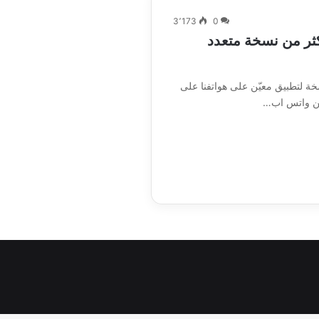
3٬173
0
كثر من نسخة متعدد
سخة لتطبيق معيّن على هواتفنا على
ين واتس اب…