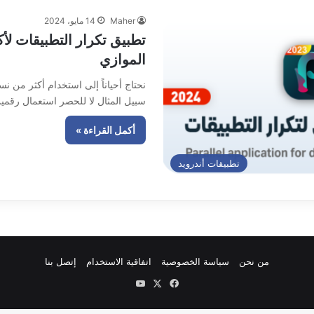
Maher
14 مايو، 2024
تطبيق تكرار التطبيقات لأ
الموازي
نحتاج أحياناً إلى استخدام أكثر من ن
سبيل المثال لا للحصر استعمال رقم
أكمل القراءة »
تطبيقات أندرويد
من نحن
سياسة الخصوصية
اتفاقية الاستخدام
إتصل بنا
‫X
فيسبوك
‫YouTube