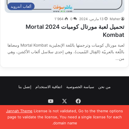
ألعاب أندرويد
Maher
13 مارس، 2024
0
1٬964
تحميل لعبة مورتال كومبات 2024 Mortal
Kombat
لعبة مورتال كومبات وترجمتها باللغة الإنجليزية Mortal Kombat ومعناها
باللّغة بالعربيّة (القِتال المُميت)، وهي إحدى سلاسل ألعاب الأكشن، وهي
من…
من نحن
سياسة الخصوصية
اتفاقية الاستخدام
إتصل بنا
فيسبوك
‫X
‫YouTube
Jannah Theme
License is not validated, Go to the theme options
page to validate the license, You need a single license for each
domain name.