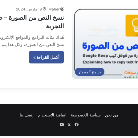
Maher
19 مارس، 2024
نسخ النص من الصورة – ط
التجربة
هُناك مئات البرامج والمواقع الإلكترو
نسخ النص من الصورة، وكل هذا يتم عبر ت
أكمل القراءة »
برامج كمبيوتر
من نحن
سياسة الخصوصية
اتفاقية الاستخدام
إتصل بنا
‫X
فيسبوك
‫YouTube