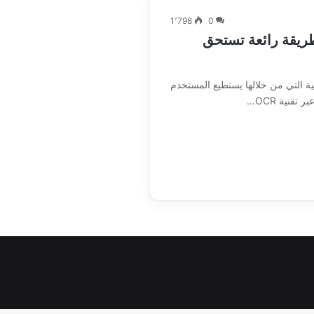
1٬798
0
ريقة رائعة تستحق
نية التي من خلالها يستطيع المستخدم
قنية OCR…