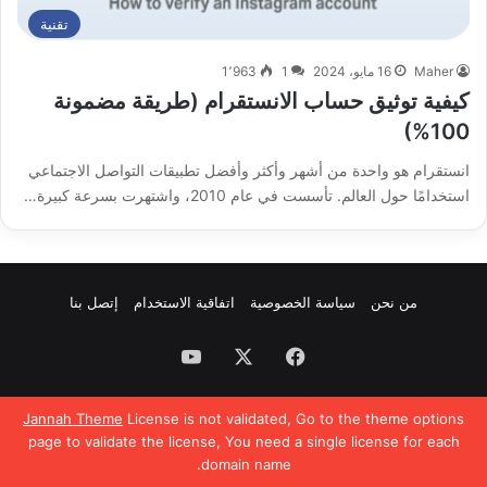
تقنية
Maher
16 مايو، 2024
1
1٬963
كيفية توثيق حساب الانستقرام (طريقة مضمونة
100%)
انستقرام هو واحدة من أشهر وأكثر وأفضل تطبيقات التواصل الاجتماعي
استخدامًا حول العالم. تأسست في عام 2010، واشتهرت بسرعة كبيرة…
من نحن
سياسة الخصوصية
اتفاقية الاستخدام
إتصل بنا
فيسبوك
‫X
‫YouTube
Jannah Theme
License is not validated, Go to the theme options
page to validate the license, You need a single license for each
domain name.